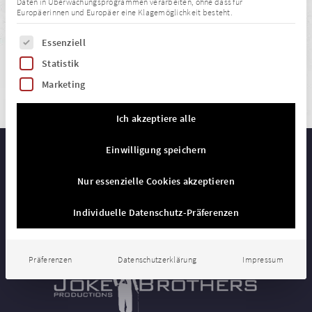
Daten in Überwachungsprogrammen verarbeiten, ohne dass für
2026 coming soon!
Europäerinnen und Europäer eine Klagemöglichkeit besteht.
Es folgt eine Liste der Service-Gruppen, für die eine Einwillig
Essenziell
WEITERLESEN
Statistik
Marketing
Ich akzeptiere alle
Einwilligung speichern
Nur essenzielle Cookies akzeptieren
AGB
Impressum
Individuelle Datenschutz-Präferenzen
Präferenzen
Datenschutzerklärung
Impressum