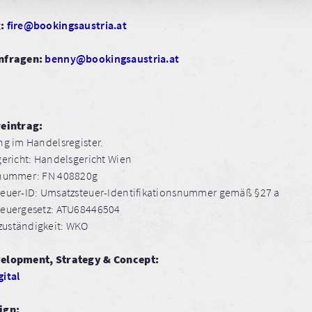
g:
fire@bookingsaustria.at
nfragen:
benny@bookingsaustria.at
reintrag:
ng im Handelsregister.
gericht: Handelsgericht Wien
rnummer: FN 408820g
euer-ID: Umsatzsteuer-Identifikationsnummer gemäß §27 a
euergesetz: ATU68446504
uständigkeit: WKO
elopment, Strategy & Concept:
ital
ign: