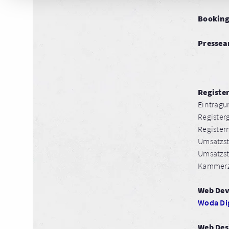
Bookin
Pressea
Registe
Eintragu
Register
Registe
Umsatzst
Umsatzst
Kammerz
Web Dev
Woda Dig
Web Des