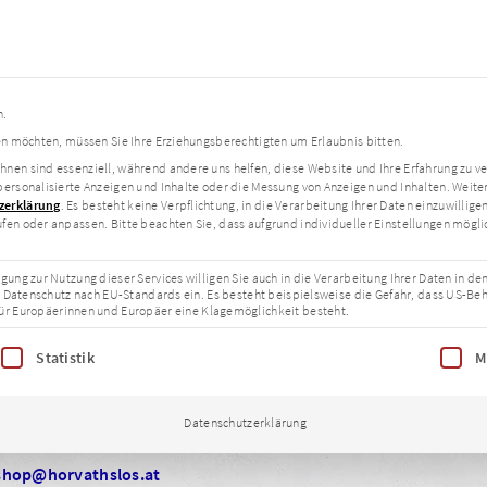
n.
ben möchten, müssen Sie Ihre Erziehungsberechtigten um Erlaubnis bitten.
Impressum
hnen sind essenziell, während andere uns helfen, diese Website und Ihre Erfahrung zu v
personalisierte Anzeigen und Inhalte oder die Messung von Anzeigen und Inhalten.
Weite
zerklärung
.
Es besteht keine Verpflichtung, in die Verarbeitung Ihrer Daten einzuwillige
fen oder anpassen.
Bitte beachten Sie, dass aufgrund individueller Einstellungen mögl
igung zur Nutzung dieser Services willigen Sie auch in die Verarbeitung Ihrer Daten in 
dem Datenschutz nach EU-Standards ein. Es besteht beispielsweise die Gefahr, dass US-B
 Europäerinnen und Europäer eine Klagemöglichkeit besteht.
others Productions OG
rasse 1
gung erteilt werden kann. Die erste Service-Gruppe ist essenziell 
Statistik
M
tingbrunn
en durch:
Bernhard Speer, Christopher Seiler
Datenschutzerklärung
shop@horvathslos.at