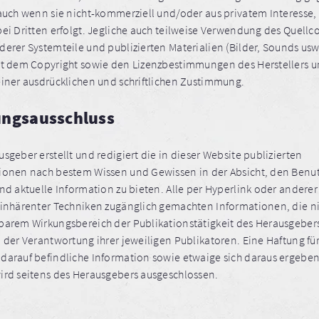
 auch wenn sie nicht-kommerziell und/oder aus privatem Interesse, z
bei Dritten erfolgt. Jegliche auch teilweise Verwendung des Quellc
derer Systemteile und publizierten Materialien (Bilder, Sounds usw
gt dem Copyright sowie den Lizenzbestimmungen des Herstellers 
einer ausdrücklichen und schriftlichen Zustimmung.
ungsausschluss
sgeber erstellt und redigiert die in dieser Website publizierten
ionen nach bestem Wissen und Gewissen in der Absicht, den Benu
nd aktuelle Information zu bieten. Alle per Hyperlink oder anderer
-inhärenter Techniken zugänglich gemachten Informationen, die ni
barem Wirkungsbereich der Publikationstätigkeit des Herausgebers
n der Verantwortung ihrer jeweiligen Publikatoren. Eine Haftung fü
darauf befindliche Information sowie etwaige sich daraus ergebe
ird seitens des Herausgebers ausgeschlossen.