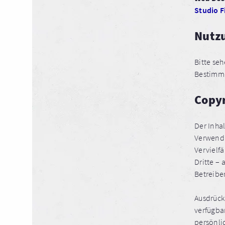
Studio F
Nutzu
Bitte seh
Bestimm
Copy
Der Inhal
Verwendu
Vervielf
Dritte –
Betreiber
Ausdrück
verfügba
persönli