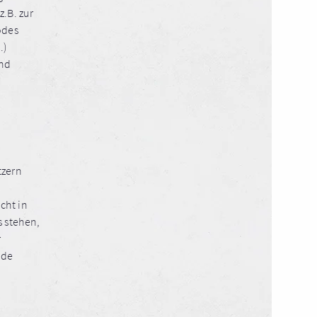
.B. zur
odes
.)
und
tzern
cht in
 stehen,
r
nde