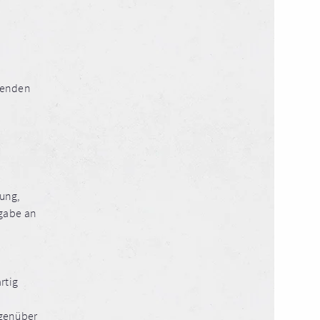
lgenden
ung,
rgabe an
rtig
egenüber