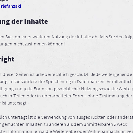
irlefanzski
ng der Inhalte
en Sie von einer weiteren Nutzung der Inhalte ab, falls Sie den fo
ungen nicht zustimmen können!
right
t dieser Seiten ist urheberrechtlich geschützt. Jede weitergehende
ng, insbesondere die Speicherung in Datenbanken, Veröffentlich
ältigung und jede Form von gewerblicher Nutzung sowie die Weite
 auch in Teilen oder in überarbeiteter Form – ohne Zustimmung der
 ist untersagt.
lich untersagt ist die Verwendung von ausgedruckten oder andersa
r gemachten Inhalten zu anderen als dem unmittelbaren Zweck
cher Information, etwa die Weitergabe oder Verfügbarmachung g