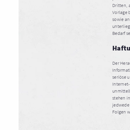
Dritten,
Vorlage 
sowie an
unterlie
Bedarf s
Haft
Der Herau
Informat
seriöse u
Internet
unmittel
stehen i
jedwede 
Folgen w