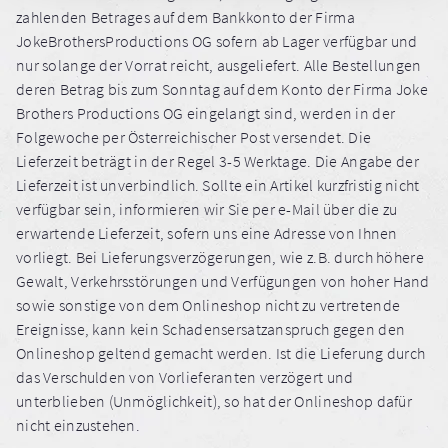
zahlenden Betrages auf dem Bankkonto der Firma
JokeBrothersProductions OG sofern ab Lager verfügbar und
nur solange der Vorrat reicht, ausgeliefert. Alle Bestellungen
deren Betrag bis zum Sonntag auf dem Konto der Firma Joke
Brothers Productions OG eingelangt sind, werden in der
Folgewoche per Österreichischer Post versendet. Die
Lieferzeit beträgt in der Regel 3-5 Werktage. Die Angabe der
Lieferzeit ist unverbindlich. Sollte ein Artikel kurzfristig nicht
verfügbar sein, informieren wir Sie per e-Mail über die zu
erwartende Lieferzeit, sofern uns eine Adresse von Ihnen
vorliegt. Bei Lieferungsverzögerungen, wie z.B. durch höhere
Gewalt, Verkehrsstörungen und Verfügungen von hoher Hand
sowie sonstige von dem Onlineshop nicht zu vertretende
Ereignisse, kann kein Schadensersatzanspruch gegen den
Onlineshop geltend gemacht werden. Ist die Lieferung durch
das Verschulden von Vorlieferanten verzögert und
unterblieben (Unmöglichkeit), so hat der Onlineshop dafür
nicht einzustehen.