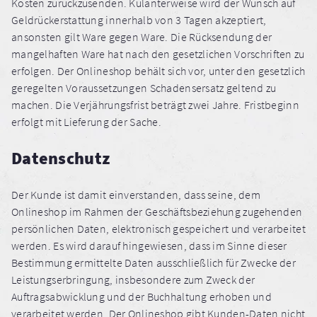
Kosten zurückzusenden. Kulanterweise wird der Wunsch auf
Geldrückerstattung innerhalb von 3 Tagen akzeptiert,
ansonsten gilt Ware gegen Ware. Die Rücksendung der
mangelhaften Ware hat nach den gesetzlichen Vorschriften zu
erfolgen. Der Onlineshop behält sich vor, unter den gesetzlich
geregelten Voraussetzungen Schadensersatz geltend zu
machen. Die Verjährungsfrist beträgt zwei Jahre. Fristbeginn
erfolgt mit Lieferung der Sache.
Datenschutz
Der Kunde ist damit einverstanden, dass seine, dem
Onlineshop im Rahmen der Geschäftsbeziehung zugehenden
persönlichen Daten, elektronisch gespeichert und verarbeitet
werden. Es wird darauf hingewiesen, dass im Sinne dieser
Bestimmung ermittelte Daten ausschließlich für Zwecke der
Leistungserbringung, insbesondere zum Zweck der
Auftragsabwicklung und der Buchhaltung erhoben und
verarbeitet werden. Der Onlineshop gibt Kunden-Daten nicht